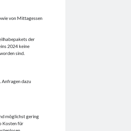
sowie von Mittagessen
eilhabepakets der
eins 2024 keine
worden sind.
. Anfragen dazu
and möglichst gering
o Kosten für
ostenlosen