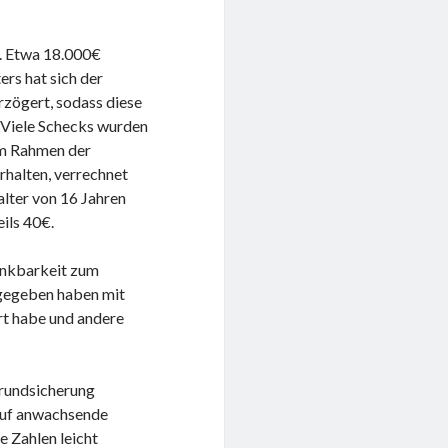
n. Etwa 18.000€
rs hat sich der
rzögert, sodass diese
. Viele Schecks wurden
im Rahmen der
rhalten, verrechnet
alter von 16 Jahren
ils 40€.
Dankbarkeit zum
kgegeben haben mit
ert habe und andere
Grundsicherung
 auf anwachsende
e Zahlen leicht