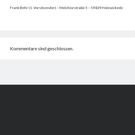
Frank Behr (1. Vorsitzender) – Melchiorstraße 5 – 59439 Holzwickede
Kommentare sind geschlossen.
Author WordPress Theme
by Compete Themes