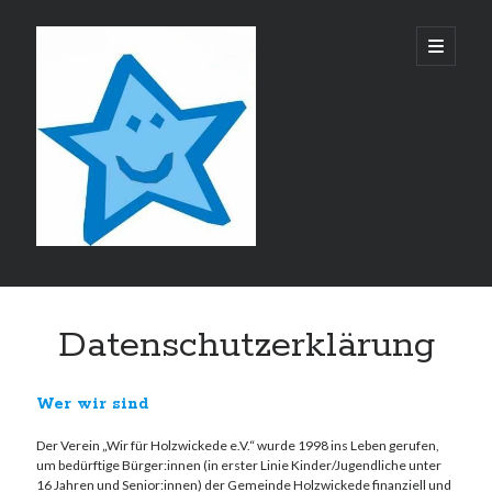
Wir
open
primary
menu
für
Holzwickede
e.V.
Datenschutzerklärung
Wer wir sind
Der Verein „Wir für Holzwickede e.V.“ wurde 1998 ins Leben gerufen,
um bedürftige Bürger:innen (in erster Linie Kinder/Jugendliche unter
16 Jahren und Senior:innen) der Gemeinde Holzwickede finanziell und