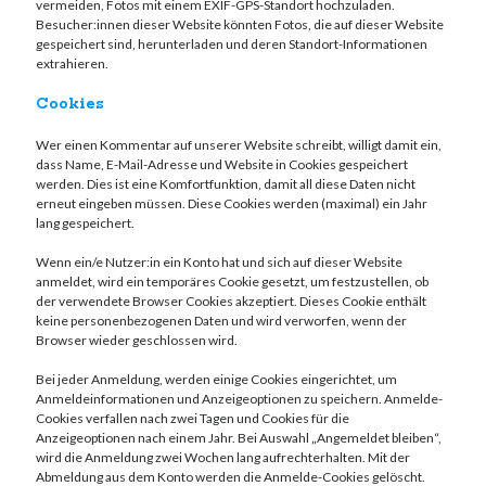
vermeiden, Fotos mit einem EXIF-GPS-Standort hochzuladen.
Besucher:innen dieser Website könnten Fotos, die auf dieser Website
gespeichert sind, herunterladen und deren Standort-Informationen
extrahieren.
Cookies
Wer einen Kommentar auf unserer Website schreibt, willigt damit ein,
dass Name, E-Mail-Adresse und Website in Cookies gespeichert
werden. Dies ist eine Komfortfunktion, damit all diese Daten nicht
erneut eingeben müssen. Diese Cookies werden (maximal) ein Jahr
lang gespeichert.
Wenn ein/e Nutzer:in ein Konto hat und sich auf dieser Website
anmeldet, wird ein temporäres Cookie gesetzt, um festzustellen, ob
der verwendete Browser Cookies akzeptiert. Dieses Cookie enthält
keine personenbezogenen Daten und wird verworfen, wenn der
Browser wieder geschlossen wird.
Bei jeder Anmeldung, werden einige Cookies eingerichtet, um
Anmeldeinformationen und Anzeigeoptionen zu speichern. Anmelde-
Cookies verfallen nach zwei Tagen und Cookies für die
Anzeigeoptionen nach einem Jahr. Bei Auswahl „Angemeldet bleiben“,
wird die Anmeldung zwei Wochen lang aufrechterhalten. Mit der
Abmeldung aus dem Konto werden die Anmelde-Cookies gelöscht.